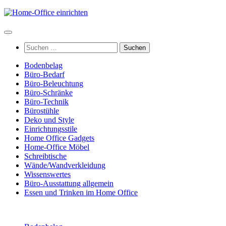
Zum
Inhalt
springen
Suchen
nach:
Bodenbelag
Büro-Bedarf
Büro-Beleuchtung
Büro-Schränke
Büro-Technik
Bürostühle
Deko und Style
Einrichtungsstile
Home Office Gadgets
Home-Office Möbel
Schreibtische
Wände/Wandverkleidung
Wissenswertes
Büro-Ausstattung allgemein
Essen und Trinken im Home Office