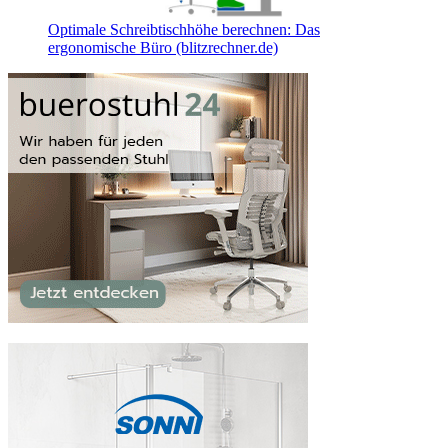
Optimale Schreibtischhöhe berechnen: Das
ergonomische Büro (blitzrechner.de)