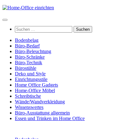
Zum
Inhalt
springen
Suchen
nach:
Bodenbelag
Büro-Bedarf
Büro-Beleuchtung
Büro-Schränke
Büro-Technik
Bürostühle
Deko und Style
Einrichtungsstile
Home Office Gadgets
Home-Office Möbel
Schreibtische
Wände/Wandverkleidung
Wissenswertes
Büro-Ausstattung allgemein
Essen und Trinken im Home Office