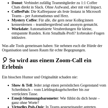
Donut
: Verbindet zufällig Teammitglieder zu 1:1 Coffee
Chats direkt in Slack. Ohne Aufwand, aber mit viel Impact.
CoffeePals
: Die Kaffeepause als feste Instanz in Microsoft
Teams – per Automatismus und Herz.
Mystery Coffee
: Für alle, die gern neue Kolleg:innen
kennenlernen – teamübergreifend und anonym gematcht.
Workdate
: Automatisierte Verabredungen für kleine,
entspannte Runden. Kein Smalltalk-Profi? Icebreaker-Fragen
inklusive.
Was alle Tools gemeinsam haben: Sie nehmen euch die Hürde der
Organisation und lassen Raum für echte Begegnungen.
🎈 So wird aus einem Zoom-Call ein
Erlebnis
Ein bisschen Humor und Originalität schaden nie:
Show & Tell
: Jeder zeigt einen persönlichen Gegenstand vom
Schreibtisch – vom Lieblingskugelschreiber bis zur
verrückten Tasse.
Emoji-Stimmungsbarometer
: Wie fühlst du dich heute –
ganz ohne Worte?
Virtuelles Pub-Quiz
: In Teams gegeneinander antreten.