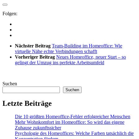
Folgen:
Nächster Beitrag
Team-Building im Homeoffice: Wie
virtuelle Nähe echte Verbindungen schafft
Vorheriger Beitrag
Neues Homeoffice, neuer Start – so
gelingt der Umzug ins perfekte Arbeitsumfeld
Suchen
Suchen
Letzte Beiträge
Die 10 größten Homeoffice-Fehler erfolgreicher Menschen
Mehr Wohnkomfort im Homeoffice: So wird das eigene
Zuhause zukunftssicher
Psychologie des Homeoffices: Welche Farben tatsächlich die
Konzentration fördern