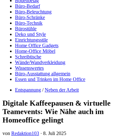
Bodenbelag
Büro-Bedarf
Büro-Beleuchtung
Büro-Schränke
Büro-Technik
Bürostühle
Deko und Style
Einrichtungsstile
Home Office Gadgets
Home-Office Möbel
Schreibtische
Wände/Wandverkleidung
Wissenswertes
Büro-Ausstattung allgemein
Essen und Trinken im Home Office
Entspannung
/
Neben der Arbeit
Digitale Kaffeepausen & virtuelle
Teamevents: Wie Nähe auch im
Homeoffice gelingt
von
Redaktion103
·
8. Juli 2025