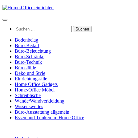
Zum
Inhalt
springen
Suchen
nach:
Bodenbelag
Büro-Bedarf
Büro-Beleuchtung
Büro-Schränke
Büro-Technik
Bürostühle
Deko und Style
Einrichtungsstile
Home Office Gadgets
Home-Office Möbel
Schreibtische
Wände/Wandverkleidung
Wissenswertes
Büro-Ausstattung allgemein
Essen und Trinken im Home Office