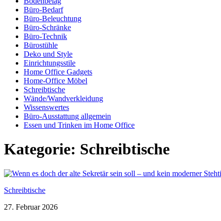
Bodenbelag
Büro-Bedarf
Büro-Beleuchtung
Büro-Schränke
Büro-Technik
Bürostühle
Deko und Style
Einrichtungsstile
Home Office Gadgets
Home-Office Möbel
Schreibtische
Wände/Wandverkleidung
Wissenswertes
Büro-Ausstattung allgemein
Essen und Trinken im Home Office
Kategorie:
Schreibtische
Schreibtische
27. Februar 2026