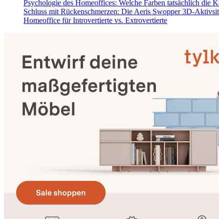
Psychologie des Homeoffices: Welche Farben tatsächlich die K
Schluss mit Rückenschmerzen: Die Aeris Swopper 3D-Aktivsi
Homeoffice für Introvertierte vs. Extrovertierte