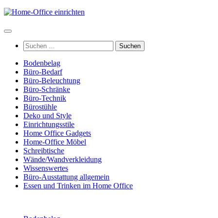
Zum
Inhalt
springen
Suchen
nach:
Bodenbelag
Büro-Bedarf
Büro-Beleuchtung
Büro-Schränke
Büro-Technik
Bürostühle
Deko und Style
Einrichtungsstile
Home Office Gadgets
Home-Office Möbel
Schreibtische
Wände/Wandverkleidung
Wissenswertes
Büro-Ausstattung allgemein
Essen und Trinken im Home Office