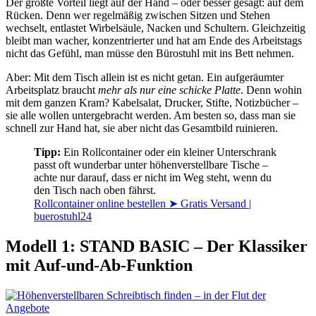
Der größte Vorteil liegt auf der Hand – oder besser gesagt: auf dem
Rücken. Denn wer regelmäßig zwischen Sitzen und Stehen
wechselt, entlastet Wirbelsäule, Nacken und Schultern. Gleichzeitig
bleibt man wacher, konzentrierter und hat am Ende des Arbeitstags
nicht das Gefühl, man müsse den Bürostuhl mit ins Bett nehmen.
Aber: Mit dem Tisch allein ist es nicht getan. Ein aufgeräumter
Arbeitsplatz braucht
mehr als nur eine schicke Platte
. Denn wohin
mit dem ganzen Kram? Kabelsalat, Drucker, Stifte, Notizbücher –
sie alle wollen untergebracht werden. Am besten so, dass man sie
schnell zur Hand hat, sie aber nicht das Gesamtbild ruinieren.
Tipp:
Ein Rollcontainer oder ein kleiner Unterschrank
passt oft wunderbar unter höhenverstellbare Tische –
achte nur darauf, dass er nicht im Weg steht, wenn du
den Tisch nach oben fährst.
Rollcontainer online bestellen ➤ Gratis Versand |
buerostuhl24
Modell 1: STAND BASIC – Der Klassiker
mit Auf-und-Ab-Funktion