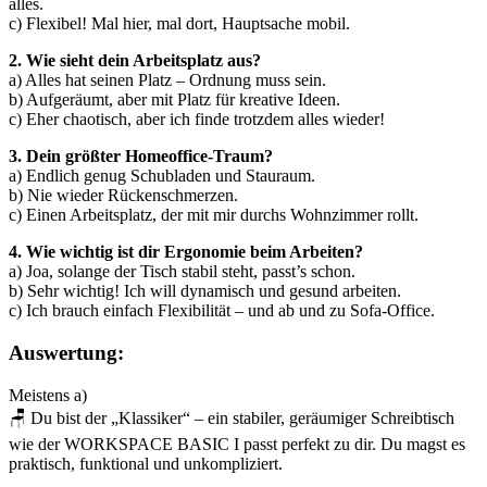
alles.
c) Flexibel! Mal hier, mal dort, Hauptsache mobil.
2. Wie sieht dein Arbeitsplatz aus?
a) Alles hat seinen Platz – Ordnung muss sein.
b) Aufgeräumt, aber mit Platz für kreative Ideen.
c) Eher chaotisch, aber ich finde trotzdem alles wieder!
3. Dein größter Homeoffice-Traum?
a) Endlich genug Schubladen und Stauraum.
b) Nie wieder Rückenschmerzen.
c) Einen Arbeitsplatz, der mit mir durchs Wohnzimmer rollt.
4. Wie wichtig ist dir Ergonomie beim Arbeiten?
a) Joa, solange der Tisch stabil steht, passt’s schon.
b) Sehr wichtig! Ich will dynamisch und gesund arbeiten.
c) Ich brauch einfach Flexibilität – und ab und zu Sofa-Office.
Auswertung:
Meistens a)
🪑 Du bist der „Klassiker“ – ein stabiler, geräumiger Schreibtisch
wie der WORKSPACE BASIC I passt perfekt zu dir. Du magst es
praktisch, funktional und unkompliziert.