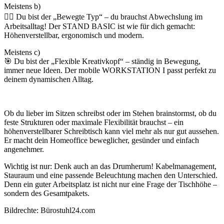
Meistens b)
🏃‍♂️ Du bist der „Bewegte Typ“ – du brauchst Abwechslung im
Arbeitsalltag! Der STAND BASIC ist wie für dich gemacht:
Höhenverstellbar, ergonomisch und modern.
Meistens c)
🎯 Du bist der „Flexible Kreativkopf“ – ständig in Bewegung,
immer neue Ideen. Der mobile WORKSTATION I passt perfekt zu
deinem dynamischen Alltag.
Ob du lieber im Sitzen schreibst oder im Stehen brainstormst, ob du
feste Strukturen oder maximale Flexibilität brauchst – ein
höhenverstellbarer Schreibtisch kann viel mehr als nur gut aussehen.
Er macht dein Homeoffice beweglicher, gesünder und einfach
angenehmer.
Wichtig ist nur: Denk auch an das Drumherum! Kabelmanagement,
Stauraum und eine passende Beleuchtung machen den Unterschied.
Denn ein guter Arbeitsplatz ist nicht nur eine Frage der Tischhöhe –
sondern des Gesamtpakets.
Bildrechte: Bürostuhl24.com