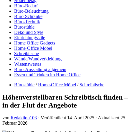
Bodenbelag
Büro-Bedarf
Büro-Beleuchtung
Büro-Schränke
Büro-Technik
Bürostühle
Deko und Style
Einrichtungsstile
Home Office Gadgets
Home-Office Möbel
Schreibtische
Wände/Wandverkleidung
Wissenswertes
Büro-Ausstattung allgemein
Essen und Trinken im Home Office
Bürostühle
/
Home-Office Möbel
/
Schreibtische
Höhenverstellbaren Schreibtisch finden –
in der Flut der Angebote
von
Redaktion103
· Veröffentlicht
14. April 2025
· Aktualisiert
25.
Februar 2026