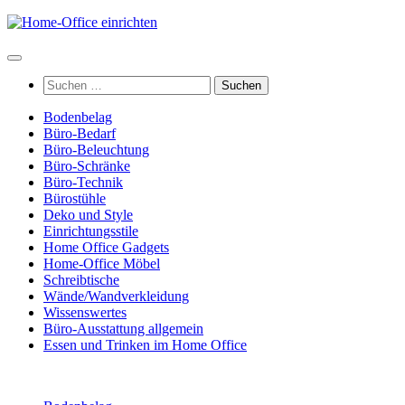
Zum
Inhalt
springen
Suchen
nach:
Bodenbelag
Büro-Bedarf
Büro-Beleuchtung
Büro-Schränke
Büro-Technik
Bürostühle
Deko und Style
Einrichtungsstile
Home Office Gadgets
Home-Office Möbel
Schreibtische
Wände/Wandverkleidung
Wissenswertes
Büro-Ausstattung allgemein
Essen und Trinken im Home Office