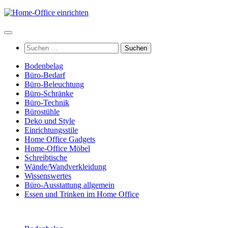
Zum
Inhalt
springen
Suchen
nach:
Bodenbelag
Büro-Bedarf
Büro-Beleuchtung
Büro-Schränke
Büro-Technik
Bürostühle
Deko und Style
Einrichtungsstile
Home Office Gadgets
Home-Office Möbel
Schreibtische
Wände/Wandverkleidung
Wissenswertes
Büro-Ausstattung allgemein
Essen und Trinken im Home Office