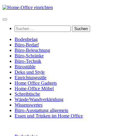
Zum
Inhalt
springen
Suchen
nach:
Bodenbelag
Büro-Bedarf
Büro-Beleuchtung
Büro-Schränke
Büro-Technik
Bürostühle
Deko und Style
Einrichtungsstile
Home Office Gadgets
Home-Office Möbel
Schreibtische
Wände/Wandverkleidung
Wissenswertes
Büro-Ausstattung allgemein
Essen und Trinken im Home Office