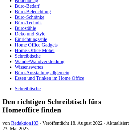
Bodenbelag
Büro-Bedarf
Büro-Beleuchtung
Büro-Schränke
Büro-Technik
Bürostühle
Deko und Style
Einrichtungsstile
Home Office Gadgets
Home-Office Möbel
Schreibtische
Wände/Wandverkleidung
Wissenswertes
Büro-Ausstattung allgemein
Essen und Trinken im Home Office
Schreibtische
Den richtigen Schreibtisch fürs
Homeoffice finden
von
Redaktion103
· Veröffentlicht
18. August 2022
· Aktualisiert
23. Mai 2023