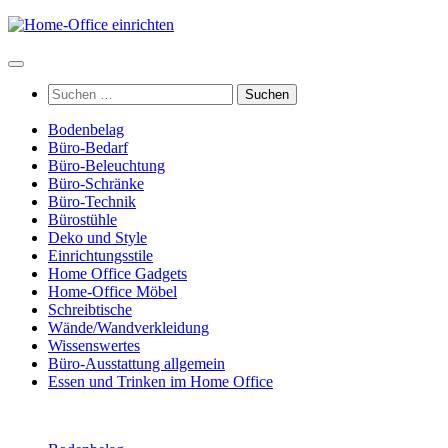
Zum
Inhalt
springen
Suchen
nach:
Bodenbelag
Büro-Bedarf
Büro-Beleuchtung
Büro-Schränke
Büro-Technik
Bürostühle
Deko und Style
Einrichtungsstile
Home Office Gadgets
Home-Office Möbel
Schreibtische
Wände/Wandverkleidung
Wissenswertes
Büro-Ausstattung allgemein
Essen und Trinken im Home Office