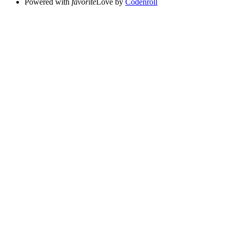
Powered with
favorite
Love
by
Codenroll