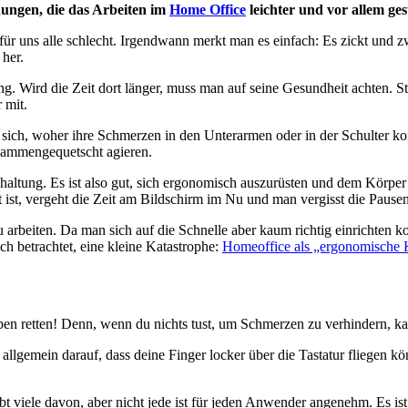
ndungen, die das Arbeiten im
Home Office
leichter und vor allem g
für uns alle schlecht. Irgendwann merkt man es einfach: Es zickt und
 her.
g. Wird die Zeit dort länger, muss man auf seine Gesundheit achten. 
 mit.
sich, woher ihre Schmerzen in den Unterarmen oder in der Schulter ko
sammengequetscht agieren.
shaltung. Es ist also gut, sich ergonomisch auszurüsten und dem Kör
 ist, vergeht die Zeit am Bildschirm im Nu und man vergisst die Pausen
beiten. Da man sich auf die Schnelle aber kaum richtig einrichten konn
h betrachtet, eine kleine Katastrophe:
Homeoffice als „ergonomische 
ben retten! Denn, wenn du nichts tust, um Schmerzen zu verhindern, k
allgemein darauf, dass deine Finger locker über die Tastatur fliegen k
ibt viele davon, aber nicht jede ist für jeden Anwender angenehm. Es i