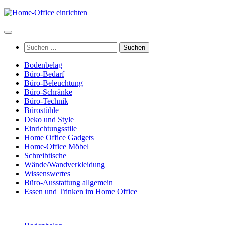
Zum
Inhalt
springen
Suchen
nach:
Bodenbelag
Büro-Bedarf
Büro-Beleuchtung
Büro-Schränke
Büro-Technik
Bürostühle
Deko und Style
Einrichtungsstile
Home Office Gadgets
Home-Office Möbel
Schreibtische
Wände/Wandverkleidung
Wissenswertes
Büro-Ausstattung allgemein
Essen und Trinken im Home Office