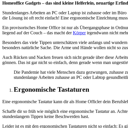
Homeoffice Gadgets – das sind kleine Helferlein, neuartige Erfi
Stundenlanges Arbeiten an PC oder Laptop ist zuhause oder im Büro 
die Lösung ist oft recht einfach! Eine ergonomische Einrichtung muss
Ein provisorisches Home Office ist nur als Übergangsphase in Ordnun
liegend auf der Couch – das macht der
Körper
irgendwann nicht mehr
Besonders das viele Tippen unterschätzen viele anfangs und wundern 
besonders natürliche Sache. Die Arme und Hände wollen nicht so zu
Auch Rücken und Nacken freuen sich nicht gerade über diese Arbeit
gönnen. Das ist gar nicht so einfach, denn gerade wenn man ungestört
Die Pandemie hat viele Menschen dazu gezwungen, zuhause zu ar
stundenlange Arbeiten zuhause an PC oder Labtop gesundheitlic
Ergonomische Tastaturen
Eine ergonomische Tastatur kann dir als Home Officler dein Berufsle
Schaffe dir so früh wie möglich eine ergonomische Tastatur an. Achte 
stundenlangem Tippen keine Beschwerden hast.
Leider ist es mit den ergonomischen Tastaturen nicht so einfach: Es g