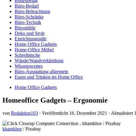
Bodenbelag
Büro-Bedarf
Büro-Beleuchtung
Büro-Schränke
Büro-Technik
Bürostühle
Deko und Style
Einrichtungsstile
Home Office Gadgets
Home-Office Möbel
Schreibtische
Wände/Wandverkleidung
Wissenswertes
Büro-Ausstattung allgemein
Essen und Trinken im Home Office
Home Office Gadgets
Homeoffice Gadgets – Ergonomie
von
Redaktion103
· Veröffentlicht
16. Dezember 2021
· Aktualisiert
khamkhor
/ Pixabay