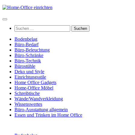
Zum
Inhalt
springen
Suchen
nach:
Bodenbelag
Büro-Bedarf
Büro-Beleuchtung
Büro-Schränke
Büro-Technik
Bürostühle
Deko und Style
Einrichtungsstile
Home Office Gadgets
Home-Office Möbel
Schreibtische
Wände/Wandverkleidung
Wissenswertes
Büro-Ausstattung allgemein
Essen und Trinken im Home Office