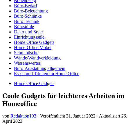
Bodenbelag
Büro-Bedarf
Büro-Beleuchtung
Büro-Schränke
Büro-Technik
Bürostühle
Deko und Style
Einrichtungsstile
Home Office Gadgets
Home-Office Möbel
Schreibtische
Wände/Wandverkleidung
Wissenswertes
Büro-Ausstattung allgemein
Essen und Trinken im Home Office
Home Office Gadgets
Coole Gadgets für leichteres Arbeiten im
Homeoffice
von
Redaktion103
· Veröffentlicht
31. Januar 2022
· Aktualisiert
26.
April 2023