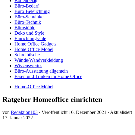
Bodenbelag
Büro-Bedarf
Büro-Beleuchtung
Büro-Schränke
Büro-Technik
Bürostühle
Deko und Style
Einrichtungsstile
Home Office Gadgets
Home-Office Möbel
Schreibtische
Wände/Wandverkleidung
Wissenswertes
Büro-Ausstattung allgemein
Essen und Trinken im Home Office
Home-Office Möbel
Ratgeber Homeoffice einrichten
von
Redaktion103
· Veröffentlicht
16. Dezember 2021
· Aktualisiert
17. Januar 2022