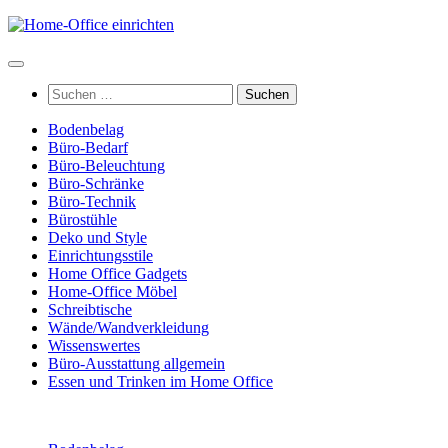
Zum
Inhalt
springen
Suchen
nach:
Bodenbelag
Büro-Bedarf
Büro-Beleuchtung
Büro-Schränke
Büro-Technik
Bürostühle
Deko und Style
Einrichtungsstile
Home Office Gadgets
Home-Office Möbel
Schreibtische
Wände/Wandverkleidung
Wissenswertes
Büro-Ausstattung allgemein
Essen und Trinken im Home Office