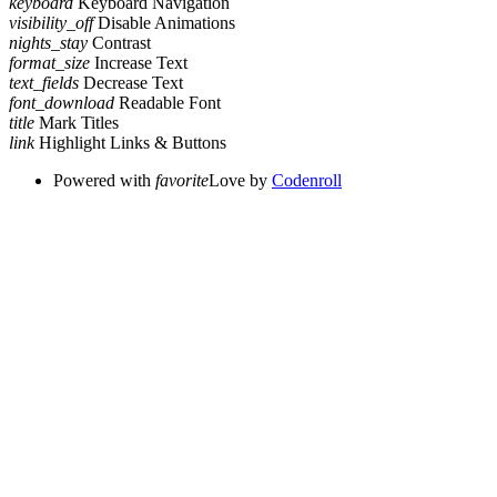
keyboard
Keyboard Navigation
visibility_off
Disable Animations
nights_stay
Contrast
format_size
Increase Text
text_fields
Decrease Text
font_download
Readable Font
title
Mark Titles
link
Highlight Links & Buttons
Powered with
favorite
Love
by
Codenroll