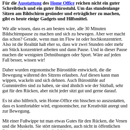
Für die
Ausstattung
des
Home Office
reichen nicht ein guter
Schreibtisch und ein guter Bürostuhl. Um das stundenlange
Sitzen am Bildschirm gesünder und erträglicher zu machen,
gibt es heute einige Gadgets und Hilfsmittel.
Wir alle wissen, dass es am besten wäre, alle 30 Minuten
Bildschirmpause zu machen und sich zu bewegen. Aber wer macht
das schon? Gerade, wenn man im Flow ist oder hochkonzentriert.
Also ist die Realität halt eher so, dass wir zwei Stunden oder mehr
am Stück konzentriert arbeiten und dann Pause. Und in dieser Pause
machen die wenigsten Dehnübungen oder Sport. Wäre auf jeden
Fall besser, wissen wir!
Daher wurden ergonomische Bürostühle entwickelt, die die
Bewegung während des Sitzens erlauben. Auf diesen kann man
wippen, wackeln und sich dehnen. Auch Bürostühle auf
Gummireifen sind zu haben, sie sind ähnlich wie der Sitzball, sehr
gut für den Rücken, aber nicht jeder sitzt gut und gerne darauf.
Es ist also hilfreich, sein Home-Office ein bisschen so auszustatten,
dass es komfortabler wird, ergonomischer, zur Kreativität anregt und
zur Bewegung.
Mit einer Fußwippe tut man etwas Gutes für den Rücken, die Venen
und die Muskeln. Sie stört niemanden, auch nicht in öffentlichen