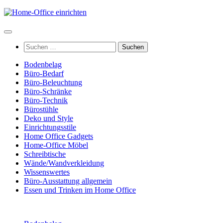
Zum
Inhalt
springen
Suchen
nach:
Bodenbelag
Büro-Bedarf
Büro-Beleuchtung
Büro-Schränke
Büro-Technik
Bürostühle
Deko und Style
Einrichtungsstile
Home Office Gadgets
Home-Office Möbel
Schreibtische
Wände/Wandverkleidung
Wissenswertes
Büro-Ausstattung allgemein
Essen und Trinken im Home Office