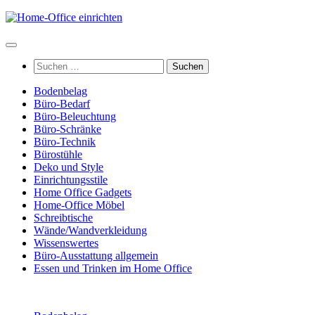
Zum
Inhalt
springen
Suchen
nach:
Bodenbelag
Büro-Bedarf
Büro-Beleuchtung
Büro-Schränke
Büro-Technik
Bürostühle
Deko und Style
Einrichtungsstile
Home Office Gadgets
Home-Office Möbel
Schreibtische
Wände/Wandverkleidung
Wissenswertes
Büro-Ausstattung allgemein
Essen und Trinken im Home Office