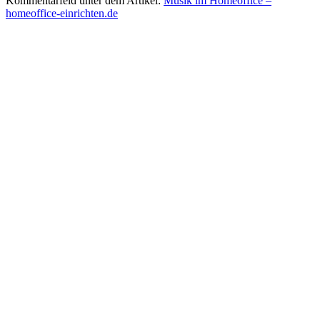
Kommentarfeld unter dem Artikel:
Musik im Homeoffice –
homeoffice-einrichten.de