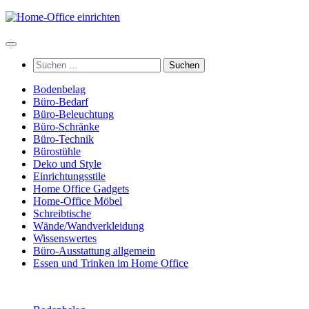
Zum
Inhalt
springen
Suchen
nach:
Bodenbelag
Büro-Bedarf
Büro-Beleuchtung
Büro-Schränke
Büro-Technik
Bürostühle
Deko und Style
Einrichtungsstile
Home Office Gadgets
Home-Office Möbel
Schreibtische
Wände/Wandverkleidung
Wissenswertes
Büro-Ausstattung allgemein
Essen und Trinken im Home Office