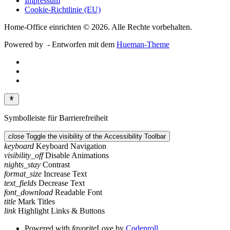
Impressum
Cookie-Richtlinie (EU)
Home-Office einrichten © 2026. Alle Rechte vorbehalten.
Powered by
- Entworfen mit dem
Hueman-Theme
Symbolleiste für Barrierefreiheit
close
Toggle the visibility of the Accessibility Toolbar
keyboard
Keyboard Navigation
visibility_off
Disable Animations
nights_stay
Contrast
format_size
Increase Text
text_fields
Decrease Text
font_download
Readable Font
title
Mark Titles
link
Highlight Links & Buttons
Powered with
favorite
Love
by
Codenroll