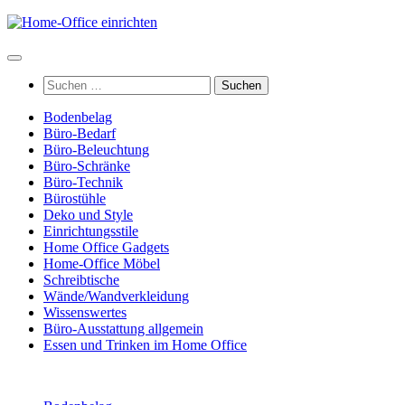
Zum
Inhalt
springen
Suchen
nach:
Bodenbelag
Büro-Bedarf
Büro-Beleuchtung
Büro-Schränke
Büro-Technik
Bürostühle
Deko und Style
Einrichtungsstile
Home Office Gadgets
Home-Office Möbel
Schreibtische
Wände/Wandverkleidung
Wissenswertes
Büro-Ausstattung allgemein
Essen und Trinken im Home Office