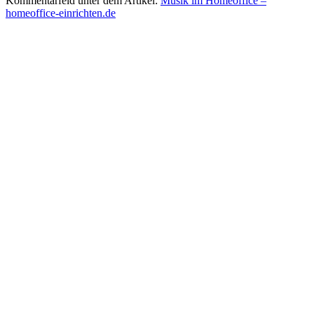
Kommentarfeld unter dem Artikel:
Musik im Homeoffice –
homeoffice-einrichten.de