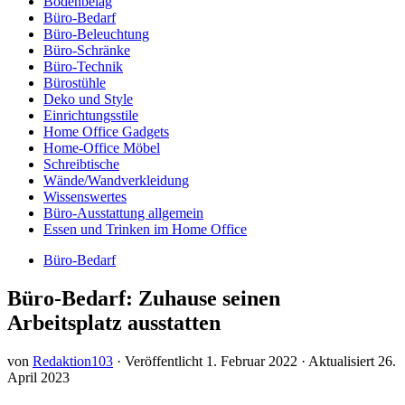
Bodenbelag
Büro-Bedarf
Büro-Beleuchtung
Büro-Schränke
Büro-Technik
Bürostühle
Deko und Style
Einrichtungsstile
Home Office Gadgets
Home-Office Möbel
Schreibtische
Wände/Wandverkleidung
Wissenswertes
Büro-Ausstattung allgemein
Essen und Trinken im Home Office
Büro-Bedarf
Büro-Bedarf: Zuhause seinen
Arbeitsplatz ausstatten
von
Redaktion103
· Veröffentlicht
1. Februar 2022
· Aktualisiert
26.
April 2023