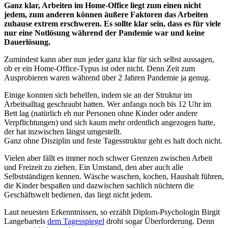
Ganz klar, Arbeiten im Home-Office liegt zum einen nicht
jedem, zum anderen können äußere Faktoren das Arbeiten
zuhause extrem erschweren. Es sollte klar sein, dass es für viele
nur eine Notlösung während der Pandemie war und keine
Dauerlösung.
Zumindest kann aber nun jeder ganz klar für sich selbst aussagen,
ob er ein Home-Office-Typus ist oder nicht. Denn Zeit zum
Ausprobieren waren während über 2 Jahren Pandemie ja genug.
Einige konnten sich behelfen, indem sie an der Struktur im
Arbeitsalltag geschraubt hatten. Wer anfangs noch bis 12 Uhr im
Bett lag (natürlich eh nur Personen ohne Kinder oder andere
Verpflichtungen) und sich kaum mehr ordentlich angezogen hatte,
der hat inzwischen längst umgestellt.
Ganz ohne Disziplin und feste Tagesstruktur geht es halt doch nicht.
Vielen aber fällt es immer noch schwer Grenzen zwischen Arbeit
und Freizeit zu ziehen. Ein Umstand, den aber auch alle
Selbstständigen kennen. Wäsche waschen, kochen, Haushalt führen,
die Kinder bespaßen und dazwischen sachlich nüchtern die
Geschäftswelt bedienen, das liegt nicht jedem.
Laut neuesten Erkenntnissen, so erzählt Diplom-Psychologin Birgit
Langebartels
dem Tagesspiegel
droht sogar Überforderung. Denn