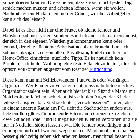
konzentrieren können. Die es lieben, dass sie sich nicht jeden Tag
schick machen müssen und arbeiten können, wann sie wollen.
Nachmittags ein Nickerchen auf der Couch, welcher Arbeitgeber
kann sich das leisten?
Dabei ist es aber nicht nur eine Frage, ob kleine Kinder und
Haustiere zuhause stören, sondern wirklich auch, ob man jemand ist,
der sich in den eigenen Wänden gut konzentrieren kann oder
jemand, der eine nüchterne Arbeitsatmosphäre braucht. Um sich
zuhause abzugrenzen von allem Privatkram, findet man hier auf
Home-Office einrichten, nützliche Tipps. Es ist natürlich kein
Problem, sich in der Wohnung eine feste Ecke einzurichten, die sich
optisch vollkommen abgrenzt vom Rest der
Einrichtung
.
Diese kann man mit Schiebewänden, Paravents oder Vorhängen
abgrenzen. Wer Kinder zu versorgen hat, muss natürlich ein echtes
Organisationstalent sein. Aber auch hier ist klar: Sitzt die Mama mit
Notebook am Küchentisch, dann ist sie in den Augen der Kinder
jederzeit ansprechbar. Sitzt sie hinter „verschlossenen“ Türen, also
in einem anderen Raum am PC, sieht die Sache schon anders aus.
Letztendlich gilt es für arbeitende Eltern auch Grenzen zu ziehen.
Zwei Stunden Spiel- und Ruhepause den Kleinen verordnen und sie
nur in Notfällen stören lassen etwa. Die Kinder beschäftigen und
ermutigen und nicht wütend wegschicken. Manchmal kann man sie
besser gleichzeitig neben sich arbeiten lassen, manchmal besser in