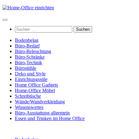
Zum
Inhalt
springen
Suchen
nach:
Bodenbelag
Büro-Bedarf
Büro-Beleuchtung
Büro-Schränke
Büro-Technik
Bürostühle
Deko und Style
Einrichtungsstile
Home Office Gadgets
Home-Office Möbel
Schreibtische
Wände/Wandverkleidung
Wissenswertes
Büro-Ausstattung allgemein
Essen und Trinken im Home Office