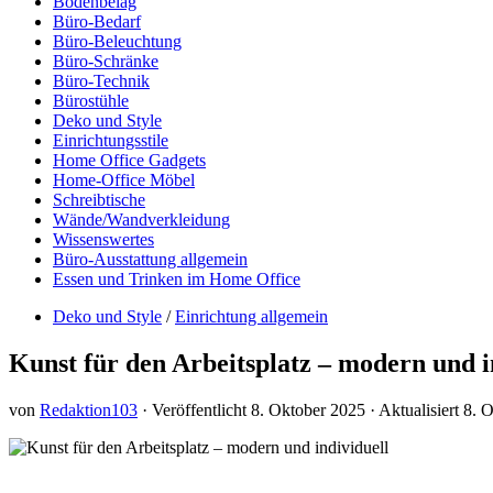
Bodenbelag
Büro-Bedarf
Büro-Beleuchtung
Büro-Schränke
Büro-Technik
Bürostühle
Deko und Style
Einrichtungsstile
Home Office Gadgets
Home-Office Möbel
Schreibtische
Wände/Wandverkleidung
Wissenswertes
Büro-Ausstattung allgemein
Essen und Trinken im Home Office
Deko und Style
/
Einrichtung allgemein
Kunst für den Arbeitsplatz – modern und i
von
Redaktion103
· Veröffentlicht
8. Oktober 2025
· Aktualisiert
8. 