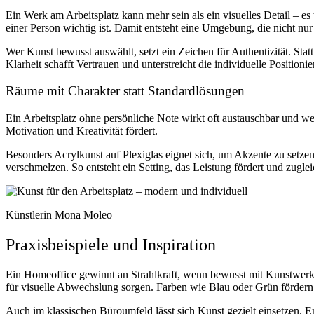
Ein Werk am Arbeitsplatz kann mehr sein als ein visuelles Detail – e
einer Person wichtig ist. Damit entsteht eine Umgebung, die nicht nur 
Wer Kunst bewusst auswählt, setzt ein Zeichen für Authentizität. Sta
Klarheit schafft Vertrauen und unterstreicht die individuelle Positioni
Räume mit Charakter statt Standardlösungen
Ein Arbeitsplatz ohne persönliche Note wirkt oft austauschbar und we
Motivation und Kreativität fördert.
Besonders Acrylkunst auf Plexiglas eignet sich, um Akzente zu setze
verschmelzen. So entsteht ein Setting, das Leistung fördert und zugle
Künstlerin Mona Moleo
Praxisbeispiele und Inspiration
Ein Homeoffice gewinnt an Strahlkraft, wenn bewusst mit Kunstwerke
für visuelle Abwechslung sorgen. Farben wie Blau oder Grün fördern
Auch im klassischen Büroumfeld lässt sich Kunst gezielt einsetzen.