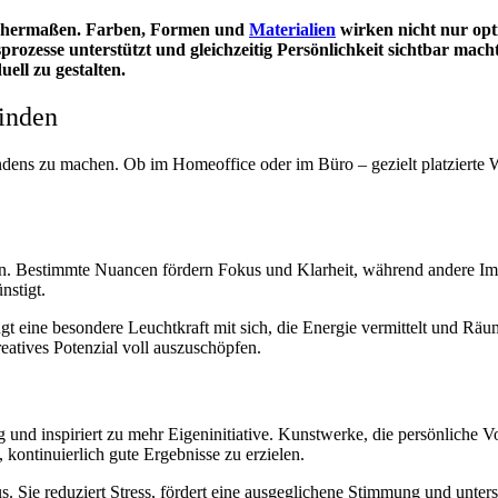
eichermaßen. Farben, Formen und
Materialien
wirken nicht nur opt
rozesse unterstützt und gleichzeitig Persönlichkeit sichtbar macht
ell zu gestalten.
finden
indens zu machen. Ob im Homeoffice oder im Büro – gezielt platzierte 
rn. Bestimmte Nuancen fördern Fokus und Klarheit, während andere Imp
nstigt.
ngt eine besondere Leuchtkraft mit sich, die Energie vermittelt und Räu
eatives Potenzial voll auszuschöpfen.
tzung und inspiriert zu mehr Eigeninitiative. Kunstwerke, die persönliche
kontinuierlich gute Ergebnisse zu erzielen.
us. Sie reduziert Stress, fördert eine ausgeglichene Stimmung und unter