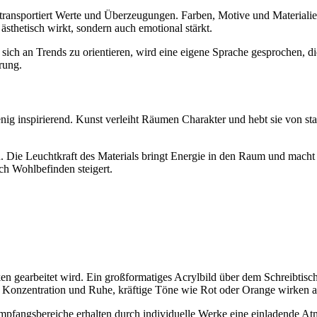
s transportiert Werte und Überzeugungen. Farben, Motive und Materiali
ästhetisch wirkt, sondern auch emotional stärkt.
tt sich an Trends zu orientieren, wird eine eigene Sprache gesprochen, 
erung.
nig inspirierend. Kunst verleiht Räumen Charakter und hebt sie von st
n. Die Leuchtkraft des Materials bringt Energie in den Raum und macht 
ich Wohlbefinden steigert.
n gearbeitet wird. Ein großformatiges Acrylbild über dem Schreibtis
 Konzentration und Ruhe, kräftige Töne wie Rot oder Orange wirken a
 Empfangsbereiche erhalten durch individuelle Werke eine einladende 