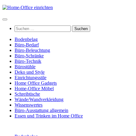
Zum
Inhalt
springen
Suchen
nach:
Bodenbelag
Büro-Bedarf
Büro-Beleuchtung
Büro-Schränke
Büro-Technik
Bürostühle
Deko und Style
Einrichtungsstile
Home Office Gadgets
Home-Office Möbel
Schreibtische
Wände/Wandverkleidung
Wissenswertes
Büro-Ausstattung allgemein
Essen und Trinken im Home Office