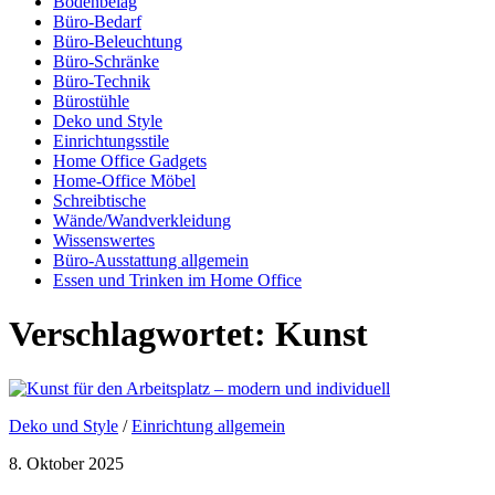
Bodenbelag
Büro-Bedarf
Büro-Beleuchtung
Büro-Schränke
Büro-Technik
Bürostühle
Deko und Style
Einrichtungsstile
Home Office Gadgets
Home-Office Möbel
Schreibtische
Wände/Wandverkleidung
Wissenswertes
Büro-Ausstattung allgemein
Essen und Trinken im Home Office
Verschlagwortet:
Kunst
Deko und Style
/
Einrichtung allgemein
8. Oktober 2025