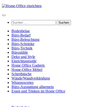
Zum
Inhalt
springen
Suchen
nach:
Bodenbelag
Büro-Bedarf
Büro-Beleuchtung
Büro-Schränke
Büro-Technik
Bürostühle
Deko und Style
Einrichtungsstile
Home Office Gadgets
Home-Office Möbel
Schreibtische
Wände/Wandverkleidung
Wissenswertes
Büro-Ausstattung allgemein
Essen und Trinken im Home Office