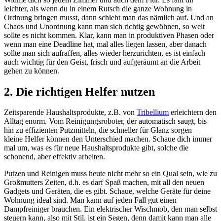
leichter, als wenn du in einem Rutsch die ganze Wohnung in
Ordnung bringen musst, dann schiebt man das nämlich auf. Und an
Chaos und Unordnung kann man sich richtig gewöhnen, so weit
sollte es nicht kommen. Klar, kann man in produktiven Phasen oder
wenn man eine Deadline hat, mal alles liegen lassen, aber danach
sollte man sich aufraffen, alles wieder herzurichten, es ist einfach
auch wichtig für den Geist, frisch und aufgeräumt an die Arbeit
gehen zu können.
2. Die richtigen Helfer nutzen
Zeitsparende Haushaltsprodukte, z.B. von
Tribellium
erleichtern den
Alltag enorm. Vom Reinigungsroboter, der automatisch saugt, bis
hin zu effizienten Putzmitteln, die schneller für Glanz sorgen –
kleine Helfer können den Unterschied machen. Schaue dich immer
mal um, was es für neue Haushaltsprodukte gibt, solche die
schonend, aber effektiv arbeiten.
Putzen und Reinigen muss heute nicht mehr so ein Qual sein, wie zu
Großmutters Zeiten, d.h. es darf Spaß machen, mit all den neuen
Gadgets und Geräten, die es gibt. Schaue, welche Geräte für deine
Wohnung ideal sind. Man kann auf jeden Fall gut einen
Dampfreiniger brauchen. Ein elektrischer Wischmob, den man selbst
steuern kann, also mit Stil, ist ein Segen, denn damit kann man alle