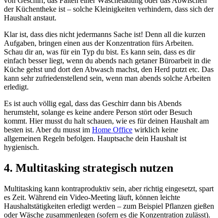
von Geschirr, das Falten einer Wäscheladung oder das Abwischen
der Küchentheke ist – solche Kleinigkeiten verhindern, dass sich der
Haushalt anstaut.
Klar ist, dass dies nicht jedermanns Sache ist! Denn all die kurzen
Aufgaben, bringen einen aus der Konzentration fürs Arbeiten.
Schau dir an, was für ein Typ du bist. Es kann sein, dass es dir
einfach besser liegt, wenn du abends nach getaner Büroarbeit in die
Küche gehst und dort den Abwasch machst, den Herd putzt etc. Das
kann sehr zufriedenstellend sein, wenn man abends solche Arbeiten
erledigt.
Es ist auch völlig egal, dass das Geschirr dann bis Abends
herumsteht, solange es keine andere Person stört oder Besuch
kommt. Hier musst du halt schauen, wie es für deinen Haushalt am
besten ist. Aber du musst im
Home Office
wirklich keine
allgemeinen Regeln befolgen. Hauptsache dein Haushalt ist
hygienisch.
4. Multitasking strategisch nutzen
Multitasking kann kontraproduktiv sein, aber richtig eingesetzt, spart
es Zeit. Während ein Video-Meeting läuft, können leichte
Haushaltstätigkeiten erledigt werden – zum Beispiel Pflanzen gießen
oder Wäsche zusammenlegen (sofern es die Konzentration zulässt).