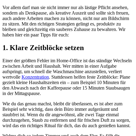
Vor allem darf man sie nicht immer nur als lästige Pflicht ansehen,
sondern als Denkpause, als kreative Auszeit und sollte sich freuen,
auch andere Arbeiten machen zu können, nicht nur am Bildschirm
zu sitzen. Mit den richtigen Strategien gelingt es, produktiv zu
bleiben und gleichzeitig ein sauberes Zuhause zu bewahren. Wir
haben hier ein paar Tipps für euch:
1. Klare Zeitblöcke setzen
Einer der größten Fehler im Home-Office ist das ständige Wechseln
zwischen Arbeit und Haushalt. Wer mitten in einer Aufgabe
aufspringt, um schnell die Waschmaschine anzustellen, verliert
wertvolle
Konzentration
. Stattdessen helfen feste Zeitblöcke: Plane
gezielt kleine Haushaltszeiten ein – zum Beispiel 10 Minuten für
den Abwasch nach der Kaffeepause oder 15 Minuten Staubsaugen
in der Mittagspause.
Wie du das genau machst, bleibt dir überlassen, es ist aber zum
Beispiel sehr wichtig, dass dein Büro immer aufgeräumt und
staubfrei ist. Wenn du dir angewöhnst, alle zwei Tage einmal
durchzugehen, Staub zu entfernen und für frischen Duft zu sorgen,
wird das ein richtiges Ritual für dich, das du auch genießen kannst.
Widme dich so jedem Zimmer und auch dem Flur. Es fällt dir