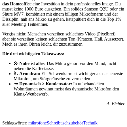
das Homeoffice
eine Investition in dein professionelles Image. Du
musst keine 1000 Euro ausgeben. Ein solides Samson Q2U oder ein
Shure MV7, kombiniert mit einem billigen Mikrofonarm und der
Disziplin, nah ans Mikro zu gehen, katapultiert dich in die Top 1%
aller Meeting-Teilnehmer.
Vergiss nicht: Menschen verzeihen schlechtes Video (Pixelbrei),
aber sie verzeihen keinen schlechten Ton (Kratzen, Hall, Aussetzer).
Mach es ihren Ohren leicht, dir zuzustimmen.
Die drei wichtigsten Takeaways:
🎤
Nähe ist alles:
Das Mikro gehört vor den Mund, nicht
neben die Kaffeetasse.
🦾
Arm dran:
Ein Schwenkarm ist wichtiger als das teuerste
Mikrofon, um Störgeräusche zu vermeiden.
🧱
Dynamisch > Kondensator:
In unbehandelten
Wohnräumen gewinnt meist das dynamische Mikrofon den
Klang-Wettbewerb.
A. Bichler
Schlagwörter:
mikrofone
Schreibtischzubehör
Technik