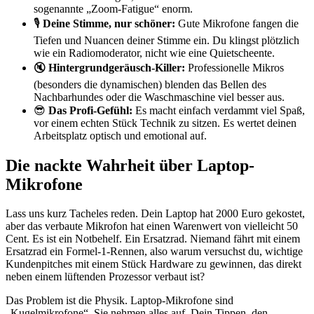
sogenannte „Zoom-Fatigue“ enorm.
🎙️
Deine Stimme, nur schöner:
Gute Mikrofone fangen die
Tiefen und Nuancen deiner Stimme ein. Du klingst plötzlich
wie ein Radiomoderator, nicht wie eine Quietscheente.
🔇
Hintergrundgeräusch-Killer:
Professionelle Mikros
(besonders die dynamischen) blenden das Bellen des
Nachbarhundes oder die Waschmaschine viel besser aus.
😎
Das Profi-Gefühl:
Es macht einfach verdammt viel Spaß,
vor einem echten Stück Technik zu sitzen. Es wertet deinen
Arbeitsplatz optisch und emotional auf.
Die nackte Wahrheit über Laptop-
Mikrofone
Lass uns kurz Tacheles reden. Dein Laptop hat 2000 Euro gekostet,
aber das verbaute Mikrofon hat einen Warenwert von vielleicht 50
Cent. Es ist ein Notbehelf. Ein Ersatzrad. Niemand fährt mit einem
Ersatzrad ein Formel-1-Rennen, also warum versuchst du, wichtige
Kundenpitches mit einem Stück Hardware zu gewinnen, das direkt
neben einem lüftenden Prozessor verbaut ist?
Das Problem ist die Physik. Laptop-Mikrofone sind
„Kugelmikrofone“. Sie nehmen alles auf. Dein Tippen, den