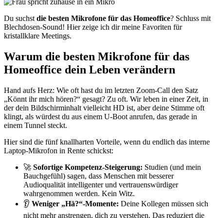
Du suchst
die besten Mikrofone für das Homeoffice
? Schluss mit
Blechdosen-Sound! Hier zeige ich dir meine Favoriten für
kristallklare Meetings.
Warum die besten Mikrofone für das
Homeoffice dein Leben verändern
Hand aufs Herz: Wie oft hast du im letzten Zoom-Call den Satz
„Könnt ihr mich hören?“ gesagt? Zu oft. Wir leben in einer Zeit, in
der dein Bildschirminhalt vielleicht HD ist, aber deine Stimme oft
klingt, als würdest du aus einem U-Boot anrufen, das gerade in
einem Tunnel steckt.
Hier sind die fünf knallharten Vorteile, wenn du endlich das interne
Laptop-Mikrofon in Rente schickst:
🚀
Sofortige Kompetenz-Steigerung:
Studien (und mein
Bauchgefühl) sagen, dass Menschen mit besserer
Audioqualität intelligenter und vertrauenswürdiger
wahrgenommen werden. Kein Witz.
👂
Weniger „Hä?“-Momente:
Deine Kollegen müssen sich
nicht mehr anstrengen, dich zu verstehen. Das reduziert die