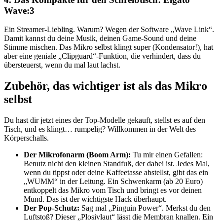
Wave:3
Ein Streamer-Liebling. Warum? Wegen der Software „Wave Link“.
Damit kannst du deine Musik, deinen Game-Sound und deine
Stimme mischen. Das Mikro selbst klingt super (Kondensator!), hat
aber eine geniale „Clipguard“-Funktion, die verhindert, dass du
übersteuerst, wenn du mal laut lachst.
Zubehör, das wichtiger ist als das Mikro
selbst
Du hast dir jetzt eines der Top-Modelle gekauft, stellst es auf den
Tisch, und es klingt… rumpelig? Willkommen in der Welt des
Körperschalls.
Der Mikrofonarm (Boom Arm):
Tu mir einen Gefallen:
Benutz nicht den kleinen Standfuß, der dabei ist. Jedes Mal,
wenn du tippst oder deine Kaffeetasse abstellst, gibt das ein
„WUMM“ in der Leitung. Ein Schwenkarm (ab 20 Euro)
entkoppelt das Mikro vom Tisch und bringt es vor deinen
Mund. Das ist der wichtigste Hack überhaupt.
Der Pop-Schutz:
Sag mal „Pinguin Power“. Merkst du den
Luftstoß? Dieser „Plosivlaut“ lässt die Membran knallen. Ein