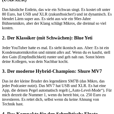
Das hässliche Entlein, das wie ein Schwan singt. Es kostet oft unter
80 Euro, hat USB
und
XLR (zukunftssicher!) und ist dynamisch. Es
blendet Lärm super aus. Es sieht aus wie ein 90er-Jahre
Bühnenmikro, aber der Klang schlägt Mikros, die dreimal so viel
kosten.
2. Der Klassiker (mit Schwächen): Blue Yeti
Jeder YouTuber hatte es mal. Es sieht ikonisch aus. Aber: Es ist ein
Kondensatormikrofon und nimmt
alles
auf. Wenn du es kaufst, stell
den Gain (Empfindlichkeit) runter und geh nah ran. Sonst hören
deine Kollegen, was dein Nachbar kocht.
3. Der moderne Hybrid-Champion: Shure MV7
Das ist der kleine Bruder des legendären SM7B (das Mikro, das
jeder Podcaster nutzt). Das MV7 hat USB und XLR. Es hat eine
App, die deinen Pegel automatisch regelt („Auto-Level-Mode“). Für
mich derzeit die Nummer 1, wenn du bereit bist, ca. 250 Euro zu
investieren. Es rettet dich, selbst wenn du keine Ahnung von
Technik hast.
4. Das Kompakte für den Schreibtisch: Elgato