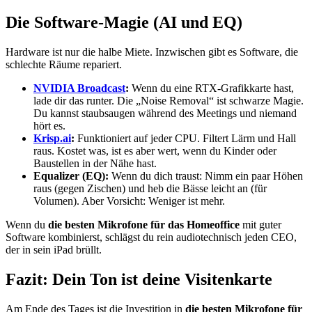
Die Software-Magie (AI und EQ)
Hardware ist nur die halbe Miete. Inzwischen gibt es Software, die
schlechte Räume repariert.
NVIDIA Broadcast
:
Wenn du eine RTX-Grafikkarte hast,
lade dir das runter. Die „Noise Removal“ ist schwarze Magie.
Du kannst staubsaugen während des Meetings und niemand
hört es.
Krisp.ai
:
Funktioniert auf jeder CPU. Filtert Lärm und Hall
raus. Kostet was, ist es aber wert, wenn du Kinder oder
Baustellen in der Nähe hast.
Equalizer (EQ):
Wenn du dich traust: Nimm ein paar Höhen
raus (gegen Zischen) und heb die Bässe leicht an (für
Volumen). Aber Vorsicht: Weniger ist mehr.
Wenn du
die besten Mikrofone für das Homeoffice
mit guter
Software kombinierst, schlägst du rein audiotechnisch jeden CEO,
der in sein iPad brüllt.
Fazit: Dein Ton ist deine Visitenkarte
Am Ende des Tages ist die Investition in
die besten Mikrofone für