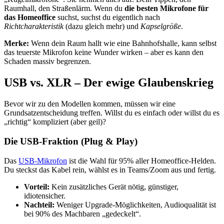
Raumhall, den Straßenlärm. Wenn du
die besten Mikrofone für
das Homeoffice
suchst, suchst du eigentlich nach
Richtcharakteristik
(dazu gleich mehr) und
Kapselgröße
.
Merke:
Wenn dein Raum hallt wie eine Bahnhofshalle, kann selbst
das teuerste Mikrofon keine Wunder wirken – aber es kann den
Schaden massiv begrenzen.
USB vs. XLR – Der ewige Glaubenskrieg
Bevor wir zu den Modellen kommen, müssen wir eine
Grundsatzentscheidung treffen. Willst du es einfach oder willst du es
„richtig“ kompliziert (aber geil)?
Die USB-Fraktion (Plug & Play)
Das
USB-Mikrofon
ist die Wahl für 95% aller Homeoffice-Helden.
Du steckst das Kabel rein, wählst es in Teams/Zoom aus und fertig.
Vorteil:
Kein zusätzliches Gerät nötig, günstiger,
idiotensicher.
Nachteil:
Weniger Upgrade-Möglichkeiten, Audioqualität ist
bei 90% des Machbaren „gedeckelt“.