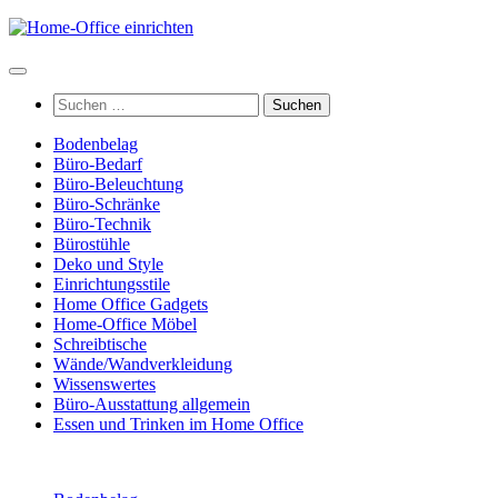
Zum
Inhalt
springen
Suchen
nach:
Bodenbelag
Büro-Bedarf
Büro-Beleuchtung
Büro-Schränke
Büro-Technik
Bürostühle
Deko und Style
Einrichtungsstile
Home Office Gadgets
Home-Office Möbel
Schreibtische
Wände/Wandverkleidung
Wissenswertes
Büro-Ausstattung allgemein
Essen und Trinken im Home Office