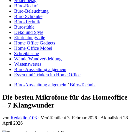
Bodenbelag
Büro-Bedarf
Büro-Beleuchtung
Büro-Schränke
Büro-Technik
Bürostühle
Deko und Style
Einrichtungsstile
Home Office Gadgets
Home-Office Möbel
Schreibtische
Wände/Wandverkleidung
Wissenswertes
Büro-Ausstattung allgemein
Essen und Trinken im Home Office
Büro-Ausstattung allgemein
/
Büro-Technik
Die besten Mikrofone für das Homeoffice
– 7 Klangwunder
von
Redaktion103
· Veröffentlicht
3. Februar 2026
· Aktualisiert
28.
April 2026