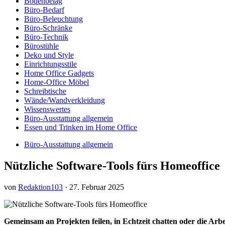
Bodenbelag
Büro-Bedarf
Büro-Beleuchtung
Büro-Schränke
Büro-Technik
Bürostühle
Deko und Style
Einrichtungsstile
Home Office Gadgets
Home-Office Möbel
Schreibtische
Wände/Wandverkleidung
Wissenswertes
Büro-Ausstattung allgemein
Essen und Trinken im Home Office
Büro-Ausstattung allgemein
Nützliche Software-Tools fürs Homeoffice
von
Redaktion103
·
27. Februar 2025
Gemeinsam an Projekten feilen, in Echtzeit chatten oder die Arbeit