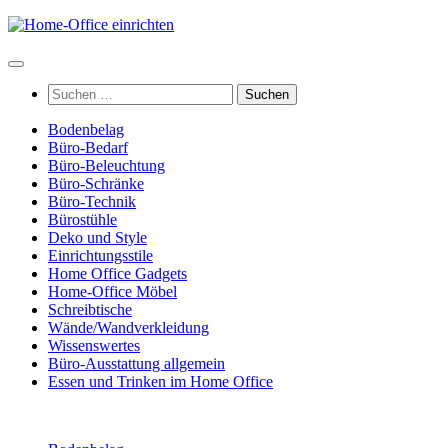
Zum
Inhalt
springen
Suchen
nach:
Bodenbelag
Büro-Bedarf
Büro-Beleuchtung
Büro-Schränke
Büro-Technik
Bürostühle
Deko und Style
Einrichtungsstile
Home Office Gadgets
Home-Office Möbel
Schreibtische
Wände/Wandverkleidung
Wissenswertes
Büro-Ausstattung allgemein
Essen und Trinken im Home Office