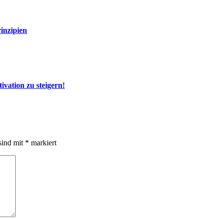
rinzipien
ivation zu steigern!
sind mit
*
markiert