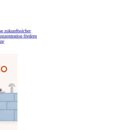
e zukunftssicher
onzentration fördern
tze