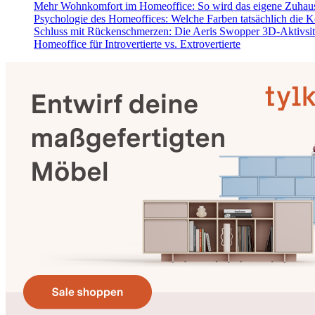
Mehr Wohnkomfort im Homeoffice: So wird das eigene Zuhaus
Psychologie des Homeoffices: Welche Farben tatsächlich die K
Schluss mit Rückenschmerzen: Die Aeris Swopper 3D-Aktivsi
Homeoffice für Introvertierte vs. Extrovertierte