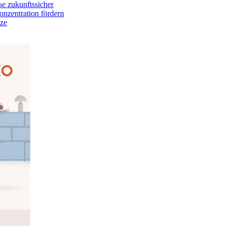
e zukunftssicher
onzentration fördern
tze