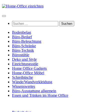
Zum
Inhalt
springen
Suchen
nach:
Bodenbelag
Büro-Bedarf
Büro-Beleuchtung
Büro-Schränke
Büro-Technik
Bürostühle
Deko und Style
Einrichtungsstile
Home Office Gadgets
Home-Office Möbel
Schreibtische
Wände/Wandverkleidung
Wissenswertes
Büro-Ausstattung allgemein
Essen und Trinken im Home Office