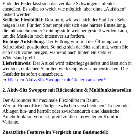
Ende der Feder lässt sich das vertikale Schwingen stufenlos
einstellen. Es sollte so weich wie möglich, aber ohne „Aufsitzen“
justiert werden.
Seitliche Flexibilität:
Bestimmt, wie weit sich der Stuhl zur Seite
neigen lässt. Für den Start empfiehlt sich eine härtere Einstellung,
die mit zunehmender Trainingsstufe weicher gestellt werden kann,
um die Muskeln noch intensiver zu fordern.
Richtige Aufstellung
: Der Fußring wird mit der Öffnung zum
Schreibtisch positioniert. So neigt sich der Sitz sanft mit, wenn Sie
sich nach vorne beugen, während nach hinten ein stabiler
Widerstand greift.
Lieferhinweis:
Der Artikel wird teilzerlegt geliefert und lässt sich in
wenigen, einfachen Schritten werkzeuglos zusammenstecken. Die
Gasfeder ist sofort einsatzbereit.
➔
Hier den Aktiv-Sitz Swopper mit Gleitern ansehen*
2. Aktiv-Sitz Swopper mit Rückenlehne & Multifunktionsrollen
Der Allrounder für maximale Flexibilität im Raum.
Wer im Homeoffice häufiger zwischen verschiedenen Tischen oder
Ablagen hin- und herrollt oder zwischendurch eine klassische
Anlehnfunktion vermisst, greift zu dieser erweiterten Komfort-
Variante.
Zusätzliche Features im Vergleich zum Basismodell: