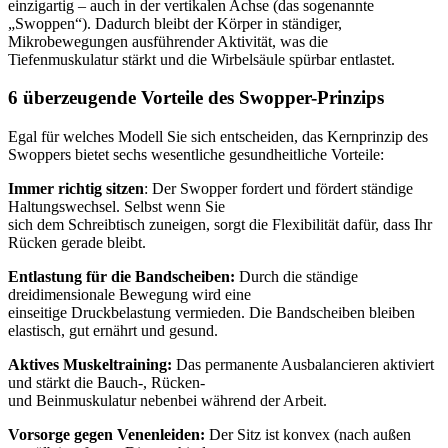
einzigartig – auch in der vertikalen Achse (das sogenannte
„Swoppen“). Dadurch bleibt der Körper in ständiger,
Mikrobewegungen ausführender Aktivität, was die
Tiefenmuskulatur stärkt und die Wirbelsäule spürbar entlastet.
6 überzeugende Vorteile des Swopper-Prinzips
Egal für welches Modell Sie sich entscheiden, das Kernprinzip des
Swoppers bietet sechs wesentliche gesundheitliche Vorteile:
Immer richtig sitzen
: Der Swopper fordert und fördert ständige
Haltungswechsel. Selbst wenn Sie
sich dem Schreibtisch zuneigen, sorgt die Flexibilität dafür, dass Ihr
Rücken gerade bleibt.
Entlastung für die Bandscheiben:
Durch die ständige
dreidimensionale Bewegung wird eine
einseitige Druckbelastung vermieden. Die Bandscheiben bleiben
elastisch, gut ernährt und gesund.
Aktives Muskeltraining:
Das permanente Ausbalancieren aktiviert
und stärkt die Bauch-, Rücken-
und Beinmuskulatur nebenbei während der Arbeit.
Vorsorge gegen Venenleiden:
Der Sitz ist konvex (nach außen