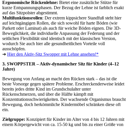
Ergonomische Rückenlehne:
Bietet eine zusätzliche Stütze für
kurze Entspannungsphasen. Der Bezug der Lehne ist farblich exakt
auf das Sitzpolster abgestimmt.
Multifunktionsrollen
: Der extrem kippsichere Standfuß steht hier
auf leichtgängigen Rollen, die sich sowohl für harte Böden (wie
Parkett oder Laminat) als auch für weiche Böden eignen. Die 3D-
Beweglichkeit, die individuelle Anpassung der Federung und der
seitlichen Flexibilität sind identisch mit der klassischen Version,
wodurch Sie auch hier alle gesundheitlichen Vorteile voll
ausschöpfen.
➔
Hier den Aktiv-Sitz Swopper mit Lehne ansehen!*
3. SWOPPSTER – Aktiv-dynamischer Sitz für Kinder (4–12
Jahre)
Bewegung von Anfang an macht den Rücken stark – das ist die
beste Vorsorge gegen spätere Probleme. Erschreckenderweise leidet
bereits jedes dritte Kind im Grundschulalter unter
Rückenschmerzen, und über die Hälfte kämpft mit
Konzentrationsschwierigkeiten. Der wachsende Organismus braucht
Bewegung, doch herkömmliche Kindermöbel schränken diese oft
ein.
Zielgruppe:
Konzipiert für Kinder im Alter von 4 bis 12 Jahren mit
einem Körpergewicht von ca. 15-50 kg und bis zu einer Größe von