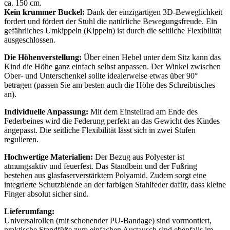
ca. 150 cm.
Kein krummer Buckel:
Dank der einzigartigen 3D-Beweglichkeit
fordert und fördert der Stuhl die natürliche Bewegungsfreude. Ein
gefährliches Umkippeln (Kippeln) ist durch die seitliche Flexibilität
ausgeschlossen.
Die Höhenverstellung:
Über einen Hebel unter dem Sitz kann das
Kind die Höhe ganz einfach selbst anpassen. Der Winkel zwischen
Ober- und Unterschenkel sollte idealerweise etwas über 90°
betragen (passen Sie am besten auch die Höhe des Schreibtisches
an).
Individuelle Anpassung:
Mit dem Einstellrad am Ende des
Federbeines wird die Federung perfekt an das Gewicht des Kindes
angepasst. Die seitliche Flexibilität lässt sich in zwei Stufen
regulieren.
Hochwertige Materialien:
Der Bezug aus Polyester ist
atmungsaktiv und feuerfest. Das Standbein und der Fußring
bestehen aus glasfaserverstärktem Polyamid. Zudem sorgt eine
integrierte Schutzblende an der farbigen Stahlfeder dafür, dass kleine
Finger absolut sicher sind.
Lieferumfang:
Universalrollen (mit schonender PU-Bandage) sind vormontiert,
praktische Standfüße zum einfachen Austausch sind ebenfalls im