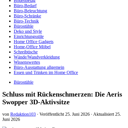
Bodenbelag
Büro-Bedarf
Büro-Beleuchtung
Büro-Schränke
Büro-Technik
Bürostühle
Deko und Style
Einrichtungsstile
Home Office Gadgets
Home-Office Möbel
Schreibtische
Wände/Wandverkleidung
Wissenswertes
Büro-Ausstattung allgemein
Essen und Trinken im Home Office
Bürostühle
Schluss mit Rückenschmerzen: Die Aeris
Swopper 3D-Aktivsitze
von
Redaktion103
· Veröffentlicht
25. Juni 2026
· Aktualisiert
25.
Juni 2026