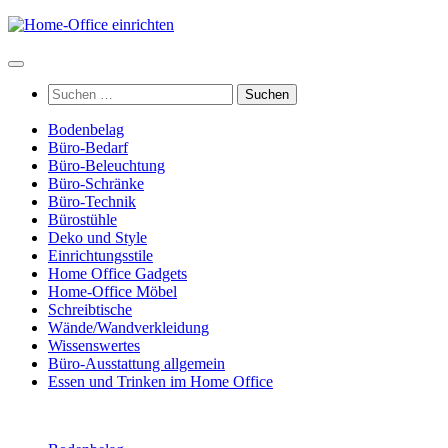
Zum
Inhalt
springen
Suchen
nach:
Bodenbelag
Büro-Bedarf
Büro-Beleuchtung
Büro-Schränke
Büro-Technik
Bürostühle
Deko und Style
Einrichtungsstile
Home Office Gadgets
Home-Office Möbel
Schreibtische
Wände/Wandverkleidung
Wissenswertes
Büro-Ausstattung allgemein
Essen und Trinken im Home Office