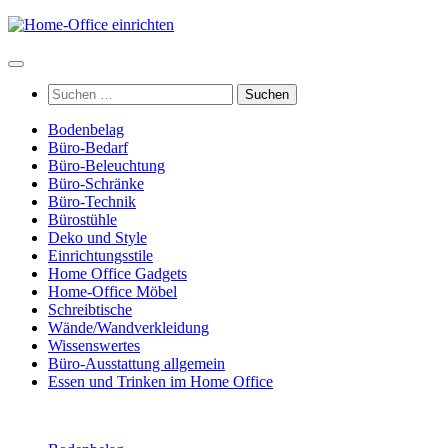
Zum
Inhalt
springen
Suchen
nach:
Bodenbelag
Büro-Bedarf
Büro-Beleuchtung
Büro-Schränke
Büro-Technik
Bürostühle
Deko und Style
Einrichtungsstile
Home Office Gadgets
Home-Office Möbel
Schreibtische
Wände/Wandverkleidung
Wissenswertes
Büro-Ausstattung allgemein
Essen und Trinken im Home Office