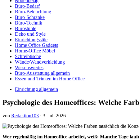
Bodenbelag
Büro-Bedarf
Büro-Beleuchtung
Büro-Schränke
Büro-Technik
Bürostühle
Deko und Style
Einrichtungsstile
Home Office Gadgets
Home-Office Möbel
Schreibtische
Wände/Wandverkleidung
Wissenswertes
Büro-Ausstattung allgemein
Essen und Trinken im Home Office
Einrichtung allgemein
Psychologie des Homeoffices: Welche Farb
von
Redaktion103
·
3. Juli 2026
Wer regelmäßig im Homeoffice arbeitet, weiß: Manche Tage lauf