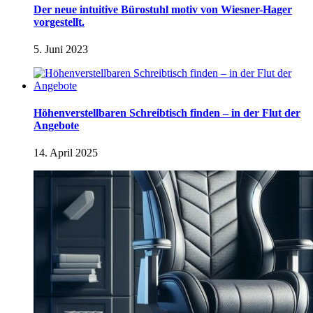
Der neue intuitive Bürostuhl motiv von Wiesner-Hager
vorgestellt.
5. Juni 2023
Höhenverstellbaren Schreibtisch finden – in der Flut der
Angebote
14. April 2025