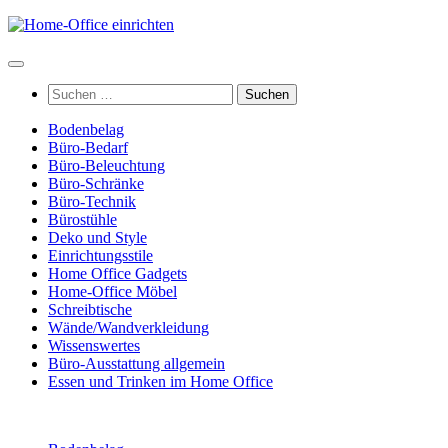
Zum
Inhalt
springen
Suchen
nach:
Bodenbelag
Büro-Bedarf
Büro-Beleuchtung
Büro-Schränke
Büro-Technik
Bürostühle
Deko und Style
Einrichtungsstile
Home Office Gadgets
Home-Office Möbel
Schreibtische
Wände/Wandverkleidung
Wissenswertes
Büro-Ausstattung allgemein
Essen und Trinken im Home Office