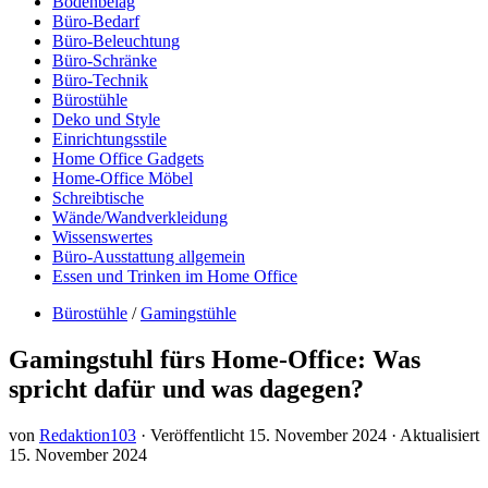
Bodenbelag
Büro-Bedarf
Büro-Beleuchtung
Büro-Schränke
Büro-Technik
Bürostühle
Deko und Style
Einrichtungsstile
Home Office Gadgets
Home-Office Möbel
Schreibtische
Wände/Wandverkleidung
Wissenswertes
Büro-Ausstattung allgemein
Essen und Trinken im Home Office
Bürostühle
/
Gamingstühle
Gamingstuhl fürs Home-Office: Was
spricht dafür und was dagegen?
von
Redaktion103
· Veröffentlicht
15. November 2024
· Aktualisiert
15. November 2024