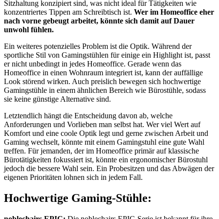
Sitzhaltung konzipiert sind, was nicht ideal für Tätigkeiten wie
konzentriertes Tippen am Schreibtisch ist.
Wer im Homeoffice eher
nach vorne gebeugt arbeitet, könnte sich damit auf Dauer
unwohl fühlen.
Ein weiteres potenzielles Problem ist die Optik. Während der
sportliche Stil von Gamingstühlen für einige ein Highlight ist, passt
er nicht unbedingt in jedes Homeoffice. Gerade wenn das
Homeoffice in einen Wohnraum integriert ist, kann der auffällige
Look störend wirken. Auch preislich bewegen sich hochwertige
Gamingstühle in einem ähnlichen Bereich wie Bürostühle, sodass
sie keine günstige Alternative sind.
Letztendlich hängt die Entscheidung davon ab, welche
Anforderungen und Vorlieben man selbst hat. Wer viel Wert auf
Komfort und eine coole Optik legt und gerne zwischen Arbeit und
Gaming wechselt, könnte mit einem Gamingstuhl eine gute Wahl
treffen. Für jemanden, der im Homeoffice primär auf klassische
Bürotätigkeiten fokussiert ist, könnte ein ergonomischer Bürostuhl
jedoch die bessere Wahl sein. Ein Probesitzen und das Abwägen der
eigenen Prioritäten lohnen sich in jedem Fall.
Hochwertige Gaming-Stühle:
noblechairs EPIC:
Die noblechairs EPIC-Serie ist bekannt für ihre