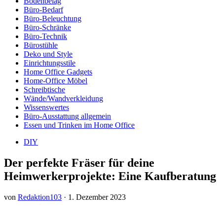
Bodenbelag
Büro-Bedarf
Büro-Beleuchtung
Büro-Schränke
Büro-Technik
Bürostühle
Deko und Style
Einrichtungsstile
Home Office Gadgets
Home-Office Möbel
Schreibtische
Wände/Wandverkleidung
Wissenswertes
Büro-Ausstattung allgemein
Essen und Trinken im Home Office
DIY
Der perfekte Fräser für deine
Heimwerkerprojekte: Eine Kaufberatung
von
Redaktion103
·
1. Dezember 2023