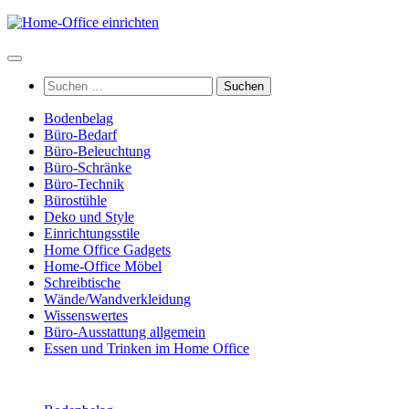
Zum
Inhalt
springen
Suchen
nach:
Bodenbelag
Büro-Bedarf
Büro-Beleuchtung
Büro-Schränke
Büro-Technik
Bürostühle
Deko und Style
Einrichtungsstile
Home Office Gadgets
Home-Office Möbel
Schreibtische
Wände/Wandverkleidung
Wissenswertes
Büro-Ausstattung allgemein
Essen und Trinken im Home Office