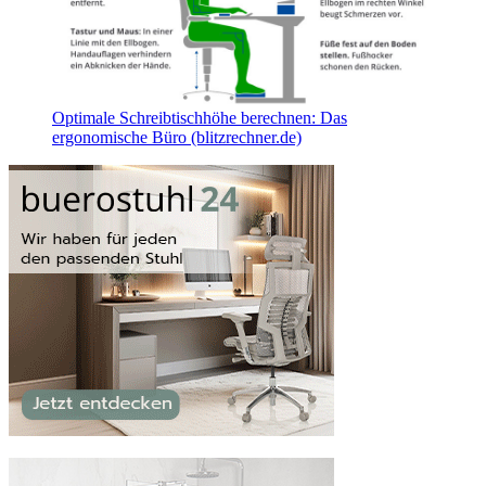
Optimale Schreibtischhöhe berechnen: Das
ergonomische Büro (blitzrechner.de)