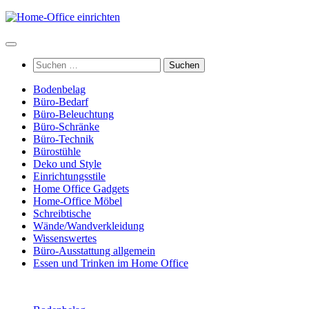
Zum
Inhalt
springen
Suchen
nach:
Bodenbelag
Büro-Bedarf
Büro-Beleuchtung
Büro-Schränke
Büro-Technik
Bürostühle
Deko und Style
Einrichtungsstile
Home Office Gadgets
Home-Office Möbel
Schreibtische
Wände/Wandverkleidung
Wissenswertes
Büro-Ausstattung allgemein
Essen und Trinken im Home Office