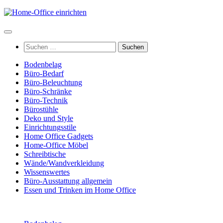
Zum
Inhalt
springen
Suchen
nach:
Bodenbelag
Büro-Bedarf
Büro-Beleuchtung
Büro-Schränke
Büro-Technik
Bürostühle
Deko und Style
Einrichtungsstile
Home Office Gadgets
Home-Office Möbel
Schreibtische
Wände/Wandverkleidung
Wissenswertes
Büro-Ausstattung allgemein
Essen und Trinken im Home Office