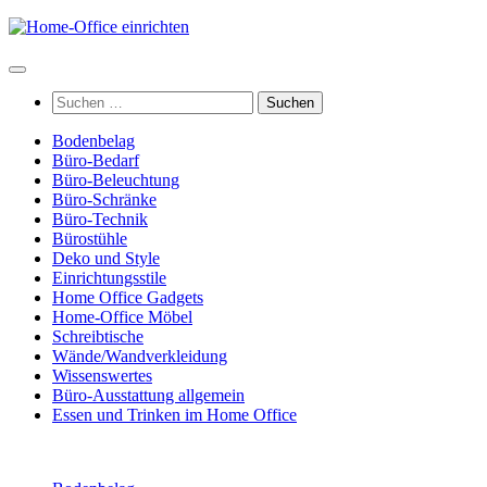
Zum
Inhalt
springen
Suchen
nach:
Bodenbelag
Büro-Bedarf
Büro-Beleuchtung
Büro-Schränke
Büro-Technik
Bürostühle
Deko und Style
Einrichtungsstile
Home Office Gadgets
Home-Office Möbel
Schreibtische
Wände/Wandverkleidung
Wissenswertes
Büro-Ausstattung allgemein
Essen und Trinken im Home Office