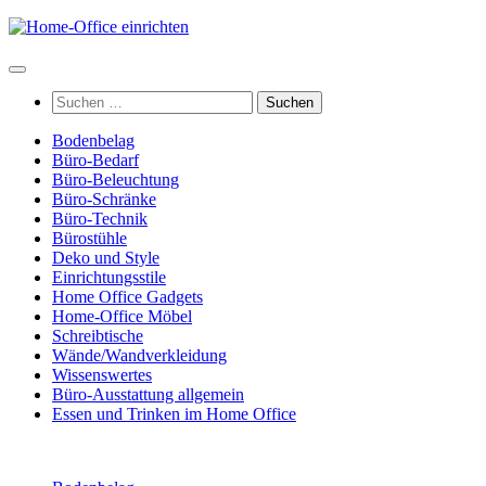
Zum
Inhalt
springen
Suchen
nach:
Bodenbelag
Büro-Bedarf
Büro-Beleuchtung
Büro-Schränke
Büro-Technik
Bürostühle
Deko und Style
Einrichtungsstile
Home Office Gadgets
Home-Office Möbel
Schreibtische
Wände/Wandverkleidung
Wissenswertes
Büro-Ausstattung allgemein
Essen und Trinken im Home Office