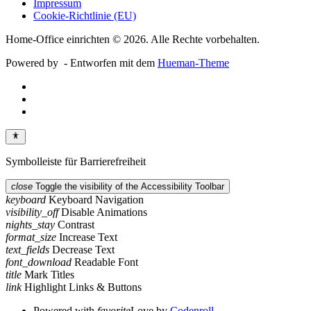
Impressum
Cookie-Richtlinie (EU)
Home-Office einrichten © 2026. Alle Rechte vorbehalten.
Powered by
- Entworfen mit dem
Hueman-Theme
Symbolleiste für Barrierefreiheit
close
Toggle the visibility of the Accessibility Toolbar
keyboard
Keyboard Navigation
visibility_off
Disable Animations
nights_stay
Contrast
format_size
Increase Text
text_fields
Decrease Text
font_download
Readable Font
title
Mark Titles
link
Highlight Links & Buttons
Powered with
favorite
Love
by
Codenroll