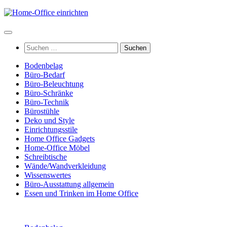
Zum
Inhalt
springen
Suchen
nach:
Bodenbelag
Büro-Bedarf
Büro-Beleuchtung
Büro-Schränke
Büro-Technik
Bürostühle
Deko und Style
Einrichtungsstile
Home Office Gadgets
Home-Office Möbel
Schreibtische
Wände/Wandverkleidung
Wissenswertes
Büro-Ausstattung allgemein
Essen und Trinken im Home Office