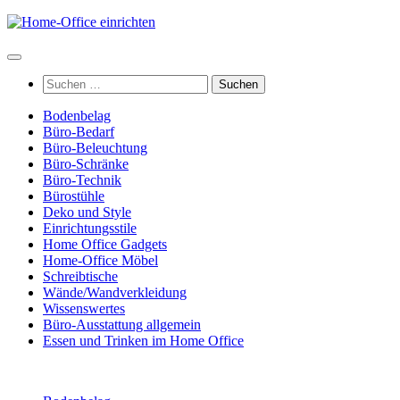
Zum
Inhalt
springen
Suchen
nach:
Bodenbelag
Büro-Bedarf
Büro-Beleuchtung
Büro-Schränke
Büro-Technik
Bürostühle
Deko und Style
Einrichtungsstile
Home Office Gadgets
Home-Office Möbel
Schreibtische
Wände/Wandverkleidung
Wissenswertes
Büro-Ausstattung allgemein
Essen und Trinken im Home Office