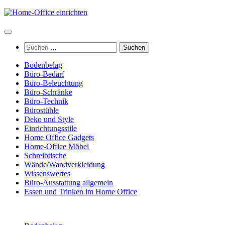
Zum
Inhalt
springen
Suchen
nach:
Bodenbelag
Büro-Bedarf
Büro-Beleuchtung
Büro-Schränke
Büro-Technik
Bürostühle
Deko und Style
Einrichtungsstile
Home Office Gadgets
Home-Office Möbel
Schreibtische
Wände/Wandverkleidung
Wissenswertes
Büro-Ausstattung allgemein
Essen und Trinken im Home Office