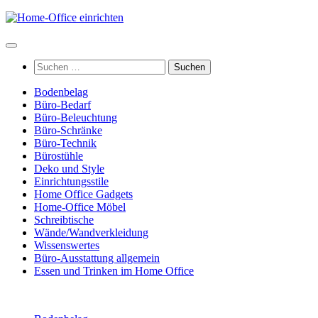
Zum
Inhalt
springen
Suchen
nach:
Bodenbelag
Büro-Bedarf
Büro-Beleuchtung
Büro-Schränke
Büro-Technik
Bürostühle
Deko und Style
Einrichtungsstile
Home Office Gadgets
Home-Office Möbel
Schreibtische
Wände/Wandverkleidung
Wissenswertes
Büro-Ausstattung allgemein
Essen und Trinken im Home Office