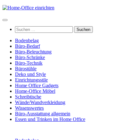
Zum
Inhalt
springen
Suchen
nach:
Bodenbelag
Büro-Bedarf
Büro-Beleuchtung
Büro-Schränke
Büro-Technik
Bürostühle
Deko und Style
Einrichtungsstile
Home Office Gadgets
Home-Office Möbel
Schreibtische
Wände/Wandverkleidung
Wissenswertes
Büro-Ausstattung allgemein
Essen und Trinken im Home Office