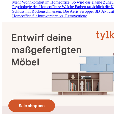
Mehr Wohnkomfort im Homeoffice: So wird das eigene Zuhaus
Psychologie des Homeoffices: Welche Farben tatsächlich die K
Schluss mit Rückenschmerzen: Die Aeris Swopper 3D-Aktivsi
Homeoffice für Introvertierte vs. Extrovertierte