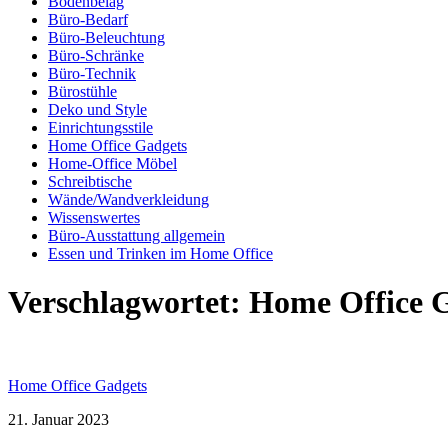
Bodenbelag
Büro-Bedarf
Büro-Beleuchtung
Büro-Schränke
Büro-Technik
Bürostühle
Deko und Style
Einrichtungsstile
Home Office Gadgets
Home-Office Möbel
Schreibtische
Wände/Wandverkleidung
Wissenswertes
Büro-Ausstattung allgemein
Essen und Trinken im Home Office
Verschlagwortet:
Home Office 
Home Office Gadgets
21. Januar 2023