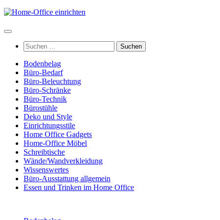
Zum
Inhalt
springen
Suchen
nach:
Bodenbelag
Büro-Bedarf
Büro-Beleuchtung
Büro-Schränke
Büro-Technik
Bürostühle
Deko und Style
Einrichtungsstile
Home Office Gadgets
Home-Office Möbel
Schreibtische
Wände/Wandverkleidung
Wissenswertes
Büro-Ausstattung allgemein
Essen und Trinken im Home Office