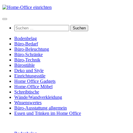
Zum
Inhalt
springen
Suchen
nach:
Bodenbelag
Büro-Bedarf
Büro-Beleuchtung
Büro-Schränke
Büro-Technik
Bürostühle
Deko und Style
Einrichtungsstile
Home Office Gadgets
Home-Office Möbel
Schreibtische
Wände/Wandverkleidung
Wissenswertes
Büro-Ausstattung allgemein
Essen und Trinken im Home Office