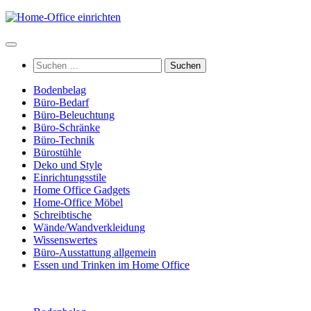
Zum
Inhalt
springen
Suchen
nach:
Bodenbelag
Büro-Bedarf
Büro-Beleuchtung
Büro-Schränke
Büro-Technik
Bürostühle
Deko und Style
Einrichtungsstile
Home Office Gadgets
Home-Office Möbel
Schreibtische
Wände/Wandverkleidung
Wissenswertes
Büro-Ausstattung allgemein
Essen und Trinken im Home Office