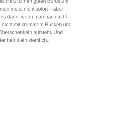
fs Herz: Einen guten Bürostuhl
man meist nicht sofort – aber
ens dann, wenn man nach acht
 nicht mit krummem Rücken und
Oberschenkeln aufsteht. Und
er betritt ein ziemlich...