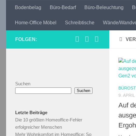
Bodenbelag
Büro-Bedarf
Büro-Beleuchtung
B
Zum Inhalt springen
Home-Office Möbel
Schreibtische
Wände/Wandve
FOLGEN:
VER
Suchen
BÜROST
Suchen
9. APRIL
Auf d
Letzte Beiträge
ausge
Die 10 größten Homeoffice-Fehler
Ergoh
erfolgreicher Menschen
Mehr Wohnkomfort im Homeoffice: So