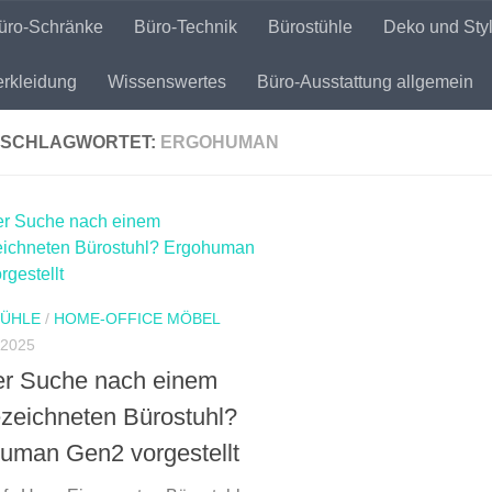
üro-Schränke
Büro-Technik
Bürostühle
Deko und Sty
rkleidung
Wissenswertes
Büro-Ausstattung allgemein
SCHLAGWORTET:
ERGOHUMAN
ÜHLE
/
HOME-OFFICE MÖBEL
 2025
er Suche nach einem
zeichneten Bürostuhl?
uman Gen2 vorgestellt