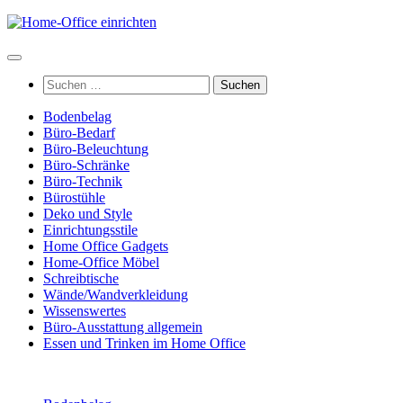
Zum
Inhalt
springen
Suchen
nach:
Bodenbelag
Büro-Bedarf
Büro-Beleuchtung
Büro-Schränke
Büro-Technik
Bürostühle
Deko und Style
Einrichtungsstile
Home Office Gadgets
Home-Office Möbel
Schreibtische
Wände/Wandverkleidung
Wissenswertes
Büro-Ausstattung allgemein
Essen und Trinken im Home Office